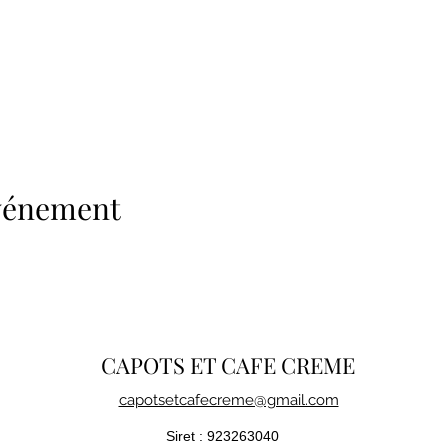
événement
CAPOTS ET CAFE CREME
capotsetcafecreme@gmail.com
Siret : 923263040