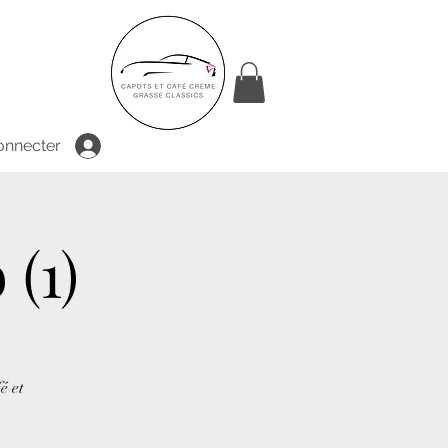
onnecter
 (1)
é et