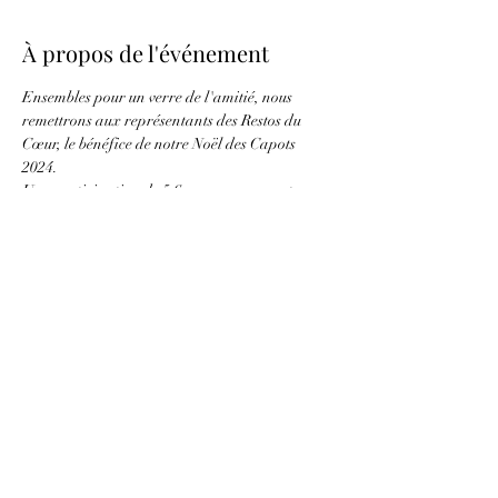
À propos de l'événement
Ensembles pour un verre de l'amitié, nous 
remettrons aux représentants des Restos du 
Cœur, le bénéfice de notre Noël des Capots 
2024.
Une participation de 5 € par personne est 
demandée pour éviter de grever la trésorerie du 
club en plus de creuser le trou de la SECU.
Partager cet événement
CAPOTS ET CAFE CREME